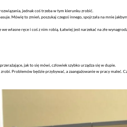
 rozwiązania, jednak coś trzeba w tym kierunku zrobić.
 pasuje. Mówię to zmień, poszukaj czegoś innego, spojrzała na mnie jakb
e we własne ręce i coś z nim robią. Łatwiej jest narzekać na złe wynagro
 przerażające, jak to się mówi, człowiek szybko urządza się w dupie.
 nie zrobi. Problemów będzie przybywać, a zaangażowanie w pracy maleć. 