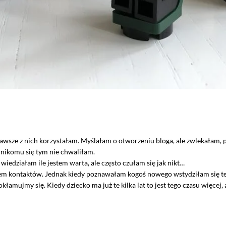
sze z nich korzystałam. Myślałam o otworzeniu bloga, ale zwlekałam, pi
nikomu się tym nie chwaliłam.
iedziałam ile jestem warta, ale często czułam się jak nikt…
kontaktów. Jednak kiedy poznawałam kogoś nowego wstydziłam się tego co
 okłamujmy się. Kiedy dziecko ma już te kilka lat to jest tego czasu więcej,