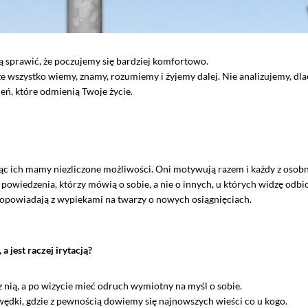
ą sprawić, że poczujemy się bardziej komfortowo.
e wszystko wiemy, znamy, rozumiemy i żyjemy dalej. Nie analizujemy, dl
ń, które odmienią Twoje życie.
jąc ich mamy niezliczone możliwości. Oni motywują razem i każdy z osobna,
powiedzenia, którzy mówią o sobie, a nie o innych, u których widzę odbi
k opowiadają z wypiekami na twarzy o nowych osiągnięciach.
a jest raczej irytacją?
z nią, a po wizycie mieć odruch wymiotny na myśl o sobie.
wędki, gdzie z pewnością dowiemy się najnowszych wieści co u kogo.