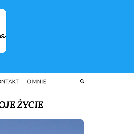
ONTAKT
O MNIE
Rozwiń
formularz
wyszukiwania
OJE ŻYCIE