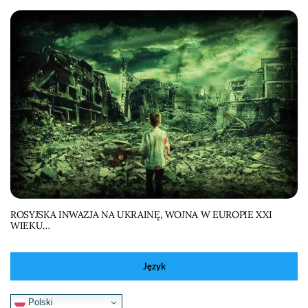
ROSYJSKA INWAZJA NA UKRAINĘ, WOJNA W EUROPIE XXI
WIEKU…
Język
Polski