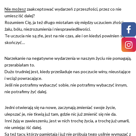
Nie możesz
zaakceptować wydarzeń z przeszłości, przez co nie
umiesz iść dalej?
Rozumiem Cię, ja też długo miotałam się między uczuciem złości,
żalu, bólu, niezrozumienia i niesprawiedliwości.
Te uczucia nie są złe, jest na nie czas, ale i on kiedyś powinien się
skończyć…
Narzekanie na negatywne wydarzenia w naszym życiu nie pomagają,
przerabiałam to.
Dużo trudniej jest, kiedy prześladuje nas poczucie winy, nieustające
i wciąż powracające.
Jeśli nie potrafimy wybaczyć sobie, nie potrafimy wybaczyć innym,
nie potrafimy żyć dalej.
Jedni otwierają się na nowe, zaczynają zmieniać swoje życie,
ulepszać je, nie tkwią już tam, gdzie nic już zmienić się nie da.
Inni żyją w zawieszeniu, jest w nich trochę życia, a trochę już umarli,
nie umiejąc iść dalej.
Są też tacy, którzy pamiętają i już nie próbują tego usilnie wymazać z