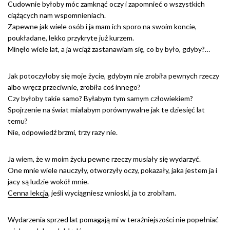
Cudownie byłoby móc zamknąć oczy i zapomnieć o wszystkich
ciążących nam wspomnieniach.
Zapewne jak wiele osób i ja mam ich sporo na swoim koncie,
poukładane, lekko przykryte już kurzem.
Minęło wiele lat, a ja wciąż zastanawiam się, co by było, gdyby?…
Jak potoczyłoby się moje życie, gdybym nie zrobiła pewnych rzeczy
albo wręcz przeciwnie, zrobiła coś innego?
Czy byłoby takie samo? Byłabym tym samym człowiekiem?
Spojrzenie na świat miałabym porównywalne jak te dziesięć lat
temu?
Nie, odpowiedź brzmi, trzy razy nie.
Ja wiem, że w moim życiu pewne rzeczy musiały się wydarzyć.
One mnie wiele nauczyły, otworzyły oczy, pokazały, jaka jestem ja i
jacy są ludzie wokół mnie.
Cenna lekcja
, jeśli wyciągniesz wnioski, ja to zrobiłam.
Wydarzenia sprzed lat pomagają mi w teraźniejszości nie popełniać