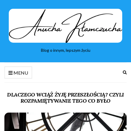
Blog o innym, lepszym życiu
Ro
MENU
fo
wy
DLACZEGO WCIĄŻ ŻYJĘ PRZESZŁOŚCIĄ? CZYLI
ROZPAMIĘTYWANIE TEGO CO BYŁO