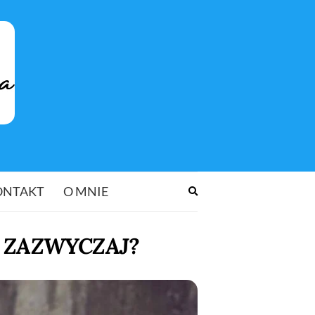
ONTAKT
O MNIE
Rozwiń
formularz
wyszukiwania
T ZAZWYCZAJ?