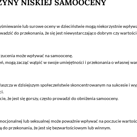
ZYNY NISKIEJ SAMOOCENY
yśmiewanie lub surowe oceny w dzieciństwie mogą niekorzystnie wpływa
dzić do przekonania, że się jest niewystarczająco dobrym czy wartoś
rzucenia może wpływać na samoocenę.
ń, mogą zacząć wątpić w swoje umiejętności i przekonania o własnej war
łaszcza w dzisiejszym społeczeństwie skoncentrowanym na sukcesie i wyg
i.
ucie, że jest się gorszy, często prowadzi do obniżenia samooceny.
emocjonalnej lub seksualnej może poważnie wpływać na poczucie wartośc
 do przekonania, że jest się bezwartościowym lub winnym.