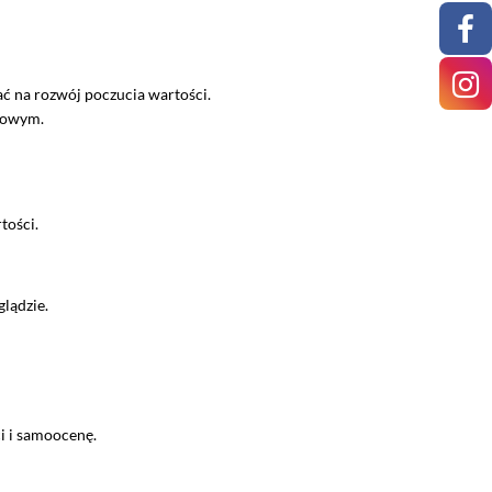
ć na rozwój poczucia wartości.
ciowym.
tości.
lądzie.
i i samoocenę.