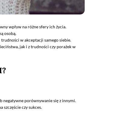
wny wpływ na różne sfery ich życia.
ną osobą.
trudności w akceptacji samego siebie.
ciństwa, jak i z trudności czy porażek w
I?
lub negatywne porównywanie się z innymi.
a szczęście czy sukces.