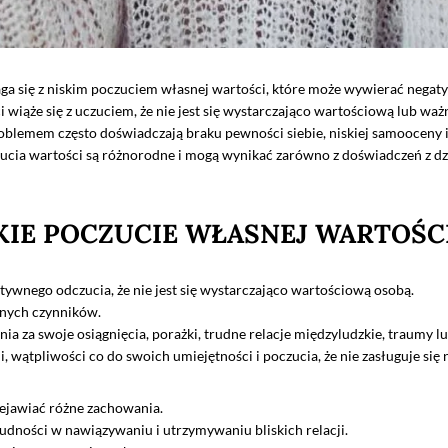
aga się z niskim poczuciem własnej wartości, które może wywierać negaty
 wiąże się z uczuciem, że nie jest się wystarczająco wartościową lub waż
blemem często doświadczają braku pewności siebie, niskiej samooceny i 
ucia wartości są różnorodne i mogą wynikać zarówno z doświadczeń z dzie
SKIE POCZUCIE WŁASNEJ WARTOŚC
tywnego odczucia, że nie jest się wystarczająco wartościową osobą.
żnych czynników.
ia za swoje osiągnięcia, porażki, trudne relacje międzyludzkie, traumy 
wątpliwości co do swoich umiejętności i poczucia, że nie zasługuje się n
ejawiać różne zachowania.
rudności w nawiązywaniu i utrzymywaniu bliskich relacji.