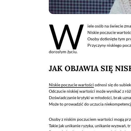
W
iele osób na świecie zm
Niskie poczucie wartości
Osoby dotknięte tym pro
Przyczyny niskiego pocz
dorosłym życiu.
JAK OBJAWIA SIĘ NI
Niskie poczucie wartości
odnosi się do subiek
Odczucie niskiej wartości może wynikać z ró
Doświadczanie krytyki w młodości, brak uznan
Może to prowadzić do uczucia niekompetencji, 
Osoby z niskim poczuciem wartości mogą prz
Takie jak unikanie ryzyka, unikanie wyzwań, t