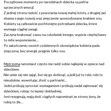
Początkowe momenty po narodzinach dziecka są pełne
sprzecznych emocji.
Z jednej strony radość z powstania nowej małej istoty, z drugiej zaś
obawa o jego rozwój oraz zmęczenie spowodowane brakiem snu.
Kobiety są całkowicie pochłonięte potrzebami dziecka, które
wymaga ciągłej uwagi.
Zaczyna brakować czasu na cokolwiek innego, wypicie ciepłej kawy
to miłe wspomnienie…
Po zakończeniu swoich codziennych obowiązków kobieta pada
zmęczona, bez energii, pragnie tylko snu.
Mężczyzna
natomiast często nie radzi sobie najlepiej w opiece nad
dzieckiem.
Nie umie się nim zająć, boi się go dotknąć, a jeśli już to robi, robi to
nieudolnie, wywołując złość u partnerki…
Jedni próbują sprostać wymaganiom i próbują nadal zajmować się
dzieckiem, robiąc to lepiej i dokładniej.
Inni rezygnują, mają dość ciągłych napominań ze strony żony, że
robią to źle…