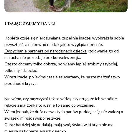
UDAJĄC ŻYJEMY DALEJ
Kobieta czuje się nierozumiana, zupełnie inaczej wyobrażała sobie
przyszłość, a na pewno nie tak jak to wygląda obecnie.
Odpychanie partnera po narodzinach dziecka
, izolowanie go od
malucha nie pozostaje bez konsekwencji…
Często chcemy tylko dobrze, bo wiemy lepiej, zrobimy szybciej,
tylko my i dziecko.
W rezultacie, po jakimś czasie zauważamy, że nasze małżeństwo
przechodzi kryzys.
Nie wiem, czy mężczyźni też to widzą, czy czują, że ich wspólne
relacje z małżonką to już nie to samo co wcześniej.
Wiem jednak, że duża rzesza tych panów poddaje się, nie walczą o
związek, miłość i wspólne życie.
Coraz bardziej się oddalają, mają swój świat, w którym nie ma
miejsca na kobietę, ani ich dziecko.