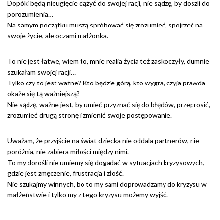
Dopóki będą nieugięcie dążyć do swojej racji, nie sądzę, by doszli do
porozumienia…
Na samym początku muszą spróbować się zrozumieć, spojrzeć na
swoje życie, ale oczami małżonka.
To nie jest łatwe, wiem to, mnie realia życia też zaskoczyły, dumnie
szukałam swojej racji…
Tylko czy to jest ważne? Kto będzie górą, kto wygra, czyja prawda
okaże się tą ważniejszą?
Nie sądzę, ważne jest, by umieć przyznać się do błędów, przeprosić,
zrozumieć drugą stronę i zmienić swoje postępowanie.
Uważam, że przyjście na świat dziecka nie oddala partnerów, nie
poróżnia, nie zabiera miłości między nimi.
To my dorośli nie umiemy się dogadać w sytuacjach kryzysowych,
gdzie jest zmęczenie, frustracja i złość.
Nie szukajmy winnych, bo to my sami doprowadzamy do kryzysu w
małżeństwie i tylko my z tego kryzysu możemy wyjść.