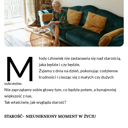
M
łody człowiek nie zastanawia się nad starością,
jaka będzie i czy będzie.
Żyjemy z dnia na dzień, pokonując codzienne
trudności i ciesząc się z małych czy dużych
sukcesów.
Nie zaprzątamy sobie głowy tym, co będzie potem, a bynajmniej
większość z nas.
Tak właściwie, jak wygląda starość?
STAROŚĆ- NIEUNIKNIONY MOMENT W ŻYCIU