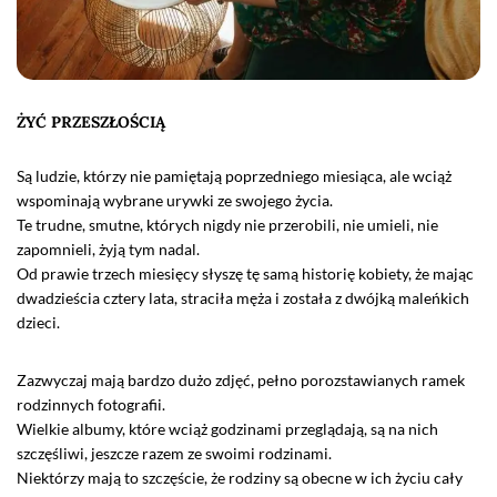
ŻYĆ PRZESZŁOŚCIĄ
Są ludzie, którzy nie pamiętają poprzedniego miesiąca, ale wciąż
wspominają wybrane urywki ze swojego życia.
Te trudne, smutne, których nigdy nie przerobili, nie umieli, nie
zapomnieli, żyją tym nadal.
Od prawie trzech miesięcy słyszę tę samą historię kobiety, że mając
dwadzieścia cztery lata, straciła męża i została z dwójką maleńkich
dzieci.
Zazwyczaj mają bardzo dużo zdjęć, pełno porozstawianych ramek
rodzinnych fotografii.
Wielkie albumy, które wciąż godzinami przeglądają, są na nich
szczęśliwi, jeszcze razem ze swoimi rodzinami.
Niektórzy mają to szczęście, że rodziny są obecne w ich życiu cały