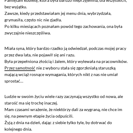
Pamiętam kobietę, która była bardzo nieprzyjemna, dla wszystkich,
bez wyjątku.
Zawsze, kiedy przedstawiałam jej menu dnia, wybrzydzała,
grymasiła, często nic nie zjadła.
Po kilku miesiącach poznałam powód tego zachowania, ona była
zwyczajnie nieszczęśliwa.
Miała syna, który bardzo rzadko ją odwiedzał, podczas mojej pracy
przez dwa lata, nie pojawił się ani razu.
Była przepełniona złością i żalem, który wylewała na pracowników.
Przez samotność
nie z wyboru stała się zgorzkniałą staruszką
mającą wciąż rosnące wymagania, których nikt z nas nie umiał
sprostać…
Ludzie w swoim życiu wiele razy zaczynają wszystko od nowa, ale
starość ma się trochę inaczej.
Mam czasami wrażenie, że niektórzy dali za wygraną, nie chce im
się, na pewnym etapie życia odpuścili.
Żyją z dnia na dzień, dając z siebie tylko tyle, by dotrwać do
kolejnego dnia.