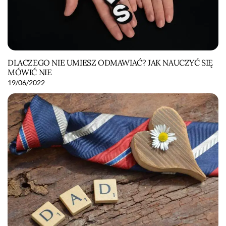
DLACZEGO NIE UMIESZ ODMAWIAĆ? JAK NAUCZYĆ SIĘ
MÓWIĆ NIE
19/06/2022