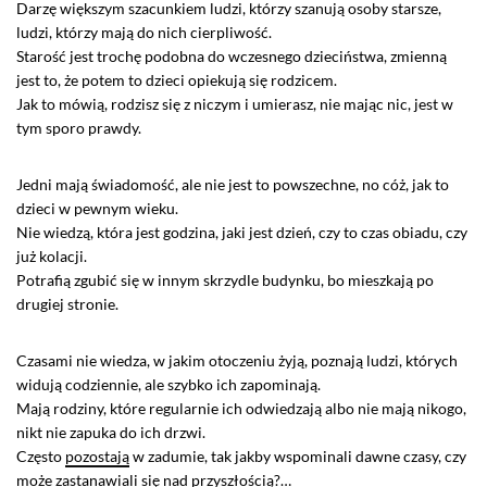
Darzę większym szacunkiem ludzi, którzy szanują osoby starsze,
ludzi, którzy mają do nich cierpliwość.
Starość jest trochę podobna do wczesnego dzieciństwa, zmienną
jest to, że potem to dzieci opiekują się rodzicem.
Jak to mówią, rodzisz się z niczym i umierasz, nie mając nic, jest w
tym sporo prawdy.
Jedni mają świadomość, ale nie jest to powszechne, no cóż, jak to
dzieci w pewnym wieku.
Nie wiedzą, która jest godzina, jaki jest dzień, czy to czas obiadu, czy
już kolacji.
Potrafią zgubić się w innym skrzydle budynku, bo mieszkają po
drugiej stronie.
Czasami nie wiedza, w jakim otoczeniu żyją, poznają ludzi, których
widują codziennie, ale szybko ich zapominają.
Mają rodziny, które regularnie ich odwiedzają albo nie mają nikogo,
nikt nie zapuka do ich drzwi.
Często
pozostają
w zadumie, tak jakby wspominali dawne czasy, czy
może zastanawiali się nad przyszłością?…