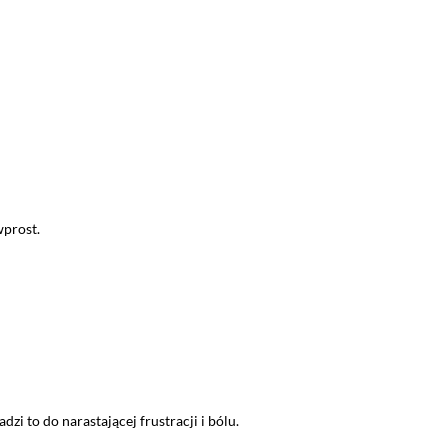
wprost.
 to do narastającej frustracji i bólu.