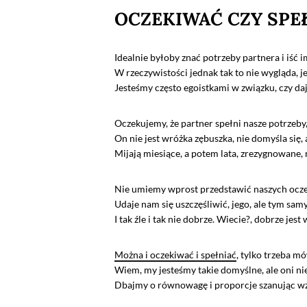
OCZEKIWAĆ CZY SPE
Idealnie byłoby znać potrzeby partnera i iść 
W rzeczywistości jednak tak to nie wygląda, 
Jesteśmy często egoistkami w związku, czy da
Oczekujemy, że partner spełni nasze potrzeby
On nie jest wróżka zębuszka, nie domyśla się, 
Mijają miesiące, a potem lata, zrezygnowane, 
Nie umiemy wprost przedstawić naszych oczeki
Udaje nam się uszczęśliwić, jego, ale tym sam
I tak źle i tak nie dobrze. Wiecie?, dobrze jes
Można i oczekiwać i spełniać
, tylko trzeba m
Wiem, my jesteśmy takie domyślne, ale oni nie i
Dbajmy o równowagę i proporcje szanując wz