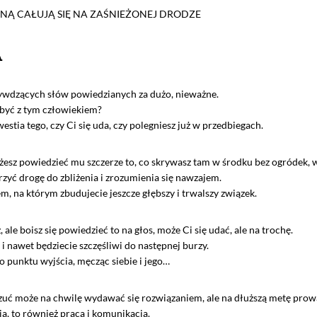
A
rzywdzących słów powiedzianych za dużo, nieważne.
 być z tym człowiekiem?
westia tego, czy Ci się uda, czy polegniesz już w przedbiegach.
ożesz powiedzieć mu szczerze to, co skrywasz tam w środku bez ogródek, 
zyć drogę do zbliżenia i zrozumienia się nawzajem.
 na którym zbudujecie jeszcze głębszy i trwalszy związek.
le boisz się powiedzieć to na głos, może Ci się udać, ale na trochę.
ę i nawet będziecie szczęśliwi do następnej burzy.
do punktu wyjścia, męcząc siebie i jego…
 może na chwilę wydawać się rozwiązaniem, ale na dłuższą metę prowadzi
ria, to również praca i komunikacja.