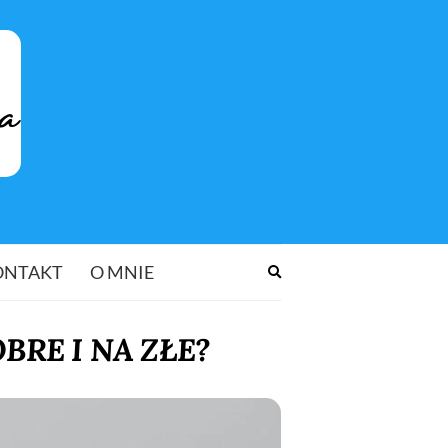
ONTAKT
O MNIE
Rozwiń
formularz
wyszukiwania
BRE I NA ZŁE?