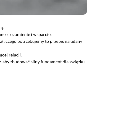
ą.
mne zrozumienie i wsparcie.
ał, czego potrzebujemy to przepis na udany
ej relacji.
y, aby zbudować silny fundament dla związku.