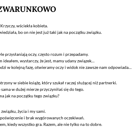
BEZWARUNKOWO
- Krzyczy, wściekła kobieta.
edziała, bo on nie jest już taki jak na początku związku.
le przysłaniają oczy, często rozum i przepadamy.
m ideałem, wystarczy, że jest, mamy udany związek…
hodzi w kolejną fazę, otwieramy oczy i widok nie zawsze nam odpowiada…
atrzony w siebie książę, który szukał raczej służącej niż partnerki.
że sama w dużej mierze przyczyniłaś się do tego.
ama jak na początku tego związku?
 związku, życia i my sami.
 poświęcenie i brak wygórowanych oczekiwań.
em, kiedy wszystko gra. Razem, ale nie tylko na to dobre.