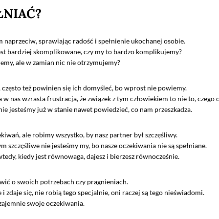
ŁNIAĆ?
im naprzeciw, sprawiając radość i spełnienie ukochanej osobie.
jest bardziej skomplikowane, czy my to bardzo komplikujemy?
jemy, ale w zamian nic nie otrzymujemy?
, często też powinien się ich domyśleć, bo wprost nie powiemy.
a w nas wzrasta frustracja, że związek z tym człowiekiem to nie to, czego
nie jesteśmy już w stanie nawet powiedzieć, co nam przeszkadza.
wań, ale robimy wszystko, by nasz partner był szczęśliwy.
ym szczęśliwe nie jesteśmy my, bo nasze oczekiwania nie są spełniane.
t wtedy, kiedy jest równowaga, dajesz i bierzesz równocześnie.
ówić o swoich potrzebach czy pragnieniach.
 zdaje się, nie robią tego specjalnie, oni raczej są tego nieświadomi.
ajemnie swoje oczekiwania.