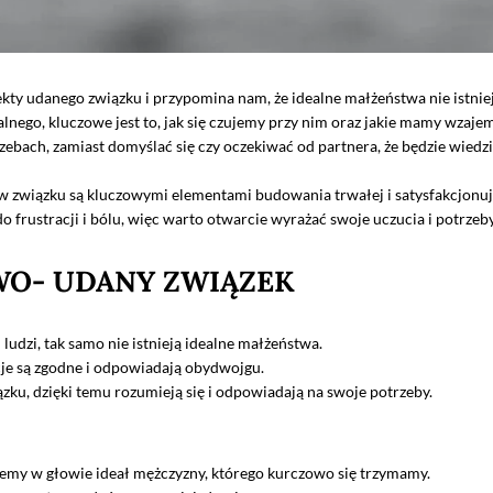
ekty udanego związku i przypomina nam, że idealne małżeństwa nie istniej
lnego, kluczowe jest to, jak się czujemy przy nim oraz jakie mamy wzaje
bach, zamiast domyślać się czy oczekiwać od partnera, że będzie wiedzi
związku są kluczowymi elementami budowania trwałej i satysfakcjonując
frustracji i bólu, więc warto otwarcie wyrażać swoje uczucia i potrzeb
WO- UDANY ZWIĄZEK
 ludzi, tak samo nie istnieją idealne małżeństwa.
lacje są zgodne i odpowiadają obydwojgu.
ku, dzięki temu rozumieją się i odpowiadają na swoje potrzeby.
my w głowie ideał mężczyzny, którego kurczowo się trzymamy.