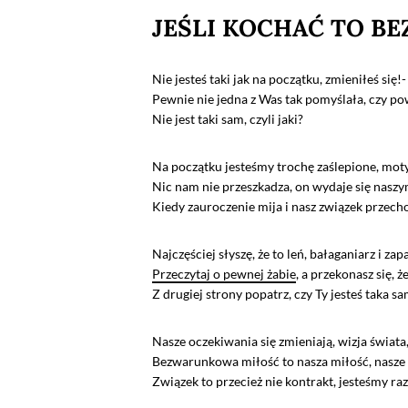
JEŚLI KOCHAĆ TO 
Nie jesteś taki jak na początku, zmieniłeś się!
Pewnie nie jedna z Was tak pomyślała, czy powi
Nie jest taki sam, czyli jaki?
Na początku jesteśmy trochę zaślepione, moty
Nic nam nie przeszkadza, on wydaje się naszy
Kiedy zauroczenie mija i nasz związek przec
Najczęściej słyszę, że to leń, bałaganiarz i zap
Przeczytaj o pewnej żabie
, a przekonasz się, 
Z drugiej strony popatrz, czy Ty jesteś taka s
Nasze oczekiwania się zmieniają, wizja świata,
Bezwarunkowa miłość to nasza miłość, nasze
Związek to przecież nie kontrakt, jesteśmy raz