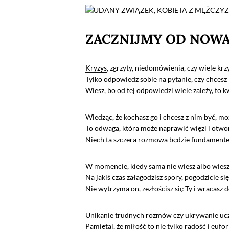
ZACZNIJMY OD NOW
Kryzys
, zgrzyty, niedomówienia, czy wiele k
Tylko odpowiedz sobie na pytanie, czy chcesz
Wiesz, bo od tej odpowiedzi wiele zależy, to k
Wiedząc, że kochasz go i chcesz z nim być, m
To odwaga, która może naprawić więzi i otwor
Niech ta szczera rozmowa będzie fundamentem,
W momencie, kiedy sama nie wiesz albo wiesz, a
Na jakiś czas załagodzisz spory, pogodzicie si
Nie wytrzyma on, zezłościsz się Ty i wracasz 
Unikanie trudnych rozmów czy ukrywanie uczuć
Pamiętaj, że miłość to nie tylko radość i eufo